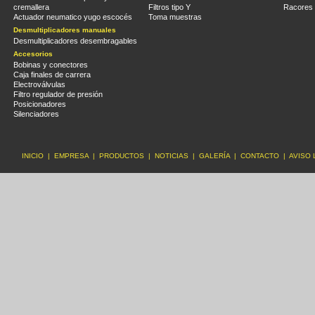
cremallera
Filtros tipo Y
Racores 
Actuador neumatico yugo escocés
Toma muestras
Desmultiplicadores manuales
Desmultiplicadores desembragables
Accesorios
Bobinas y conectores
Caja finales de carrera
Electroválvulas
Filtro regulador de presión
Posicionadores
Silenciadores
INICIO
|
EMPRESA
|
PRODUCTOS
|
NOTICIAS
|
GALERÍA
|
CONTACTO
|
AVISO