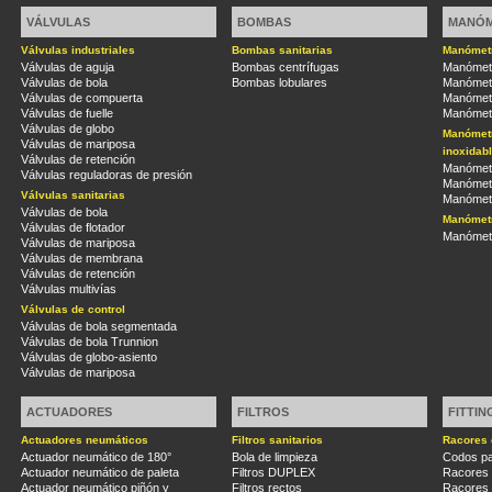
VÁLVULAS
BOMBAS
MANÓ
Válvulas industriales
Bombas sanitarias
Manómetr
Válvulas de aguja
Bombas centrífugas
Manómetr
Válvulas de bola
Bombas lobulares
Manómetr
Válvulas de compuerta
Manómetr
Válvulas de fuelle
Manómetr
Válvulas de globo
Manómetr
Válvulas de mariposa
inoxidab
Válvulas de retención
Manómetr
Válvulas reguladoras de presión
Manómetr
Válvulas sanitarias
Manómetr
Válvulas de bola
Manómetr
Válvulas de flotador
Manómetr
Válvulas de mariposa
Válvulas de membrana
Válvulas de retención
Válvulas multivías
Válvulas de control
Válvulas de bola segmentada
Válvulas de bola Trunnion
Válvulas de globo-asiento
Válvulas de mariposa
ACTUADORES
FILTROS
FITTIN
Actuadores neumáticos
Filtros sanitarios
Racores 
Actuador neumático de 180°
Bola de limpieza
Codos pa
Actuador neumático de paleta
Filtros DUPLEX
Racores
Actuador neumático piñón y
Filtros rectos
Racores