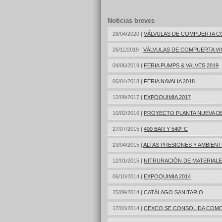
Noticias breves
28/04/2020 |
VÁLVULAS DE COMPUERTA CO
26/11/2019 |
VÁLVULAS DE COMPUERTA VI
04/06/2019 |
FERIA PUMPS & VALVES 2019
06/04/2018 |
FERIA NAVALIA 2018
12/09/2017 |
EXPOQUIMIA 2017
10/02/2016 |
PROYECTO PLANTA NUEVA D
27/07/2015 |
400 BAR Y 540º C
23/04/2015 |
ALTAS PRESIONES Y AMBIEN
12/01/2015 |
NITRURACIÓN DE MATERIAL
06/10/2014 |
EXPOQUIMIA 2014
25/09/2014 |
CATÁLAGO SANITARIO
17/03/2014 |
CEXCO SE CONSOLIDA COM