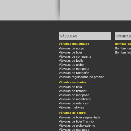
VÁLVULAS
BOMBAS
Válvulas industriales
Bombas san
Válvulas de aguja
Bombas cen
Válvulas de bola
Bombas lob
Válvulas de compuerta
Válvulas de fuelle
Válvulas de globo
Válvulas de mariposa
Válvulas de retención
Válvulas reguladoras de presión
Válvulas sanitarias
Válvulas de bola
Válvulas de flotador
Válvulas de mariposa
Válvulas de membrana
Válvulas de retención
Válvulas multivías
Válvulas de control
Válvulas de bola segmentada
Válvulas de bola Trunnion
Válvulas de globo-asiento
Válvulas de mariposa