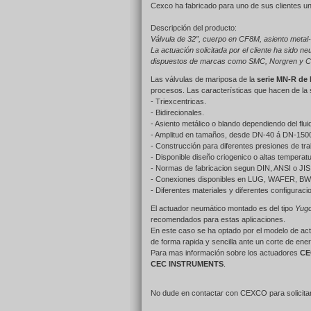
Cexco ha fabricado para uno de sus clientes u
Descripción del producto:
Válvula de 32”, cuerpo en CF8M, asiento metal-me
La actuación solicitada por el cliente ha sido n
dispuestos de marcas como SMC, Norgren 
Las válvulas de mariposa de la
serie MN-R de
procesos. Las características que hacen de la 
- Triexcentricas.
- Bidirecionales.
- Asiento metálico o blando dependiendo del flu
- Amplitud en tamaños, desde DN-40 á DN-1500 (
- Construcción para diferentes presiones de t
- Disponible diseño criogenico o altas temperat
- Normas de fabricacion segun DIN, ANSI o JIS
- Conexiones disponibles en LUG, WAFER, 
- Diferentes materiales y diferentes configuraci
El actuador neumático montado es del tipo
Yug
recomendados para estas aplicaciones.
En este caso se ha optado por el modelo de ac
de forma rapida y sencilla ante un corte de ene
Para mas información sobre los actuadores
CE
CEC INSTRUMENTS
.
No dude en contactar con CEXCO para solicitar