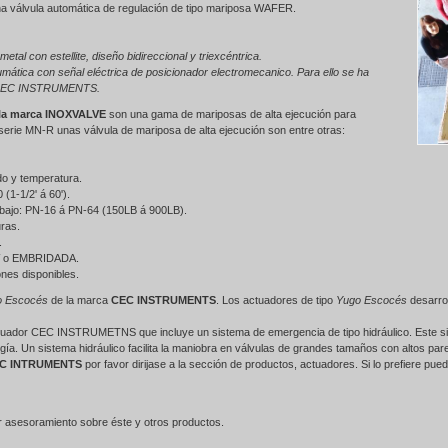
na válvula automática de regulación de tipo mariposa WAFER.
tal con estellite, diseño bidireccional y triexcéntrica.
eumática con señal eléctrica de posicionador electromecanico. Para ello se ha
y CEC INSTRUMENTS.
 la marca INOXVALVE
son una gama de mariposas de alta ejecución para
serie MN-R unas válvula de mariposa de alta ejecución son entre otras:
ido y temperatura.
1-1/2' á 60').
rabajo: PN-16 á PN-64 (150LB á 900LB).
uras.
.
BW o EMBRIDADA.
ones disponibles.
o Escocés
de la marca
CEC INSTRUMENTS
. Los actuadores de tipo
Yugo Escocés
desarrol
tuador CEC INSTRUMETNS que incluye un sistema de emergencia de tipo hidráulico. Este siste
rgía. Un sistema hidráulico facilita la maniobra en válvulas de grandes tamaños con altos par
C INTRUMENTS
por favor dirijase a la sección de productos, actuadores. Si lo prefiere pu
 asesoramiento sobre éste y otros productos.