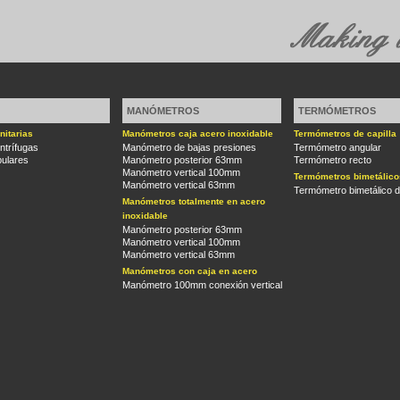
MANÓMETROS
TERMÓMETROS
itarias
Manómetros caja acero inoxidable
Termómetros de capilla
trífugas
Manómetro de bajas presiones
Termómetro angular
ulares
Manómetro posterior 63mm
Termómetro recto
Manómetro vertical 100mm
Termómetros bimetálico
Manómetro vertical 63mm
Termómetro bimetálico d
Manómetros totalmente en acero
inoxidable
Manómetro posterior 63mm
Manómetro vertical 100mm
Manómetro vertical 63mm
Manómetros con caja en acero
Manómetro 100mm conexión vertical