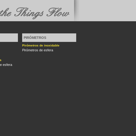
PIRÓMETROS
Pirómetros de inoxidable
Pirómetros de esfera
s
e esfera